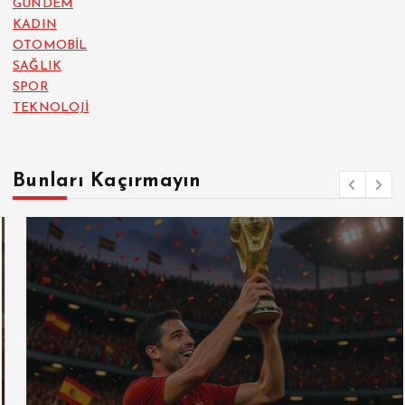
GÜNDEM
KADIN
OTOMOBİL
SAĞLIK
SPOR
TEKNOLOJİ
Bunları Kaçırmayın