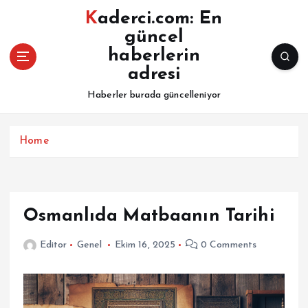
İ
Kaderci.com: En
ç
güncel
e
haberlerin
r
i
adresi
ğ
Haberler burada güncelleniyor
e
a
t
Home
l
a
Osmanlıda Matbaanın Tarihi
Editor
Genel
Ekim 16, 2025
0 Comments