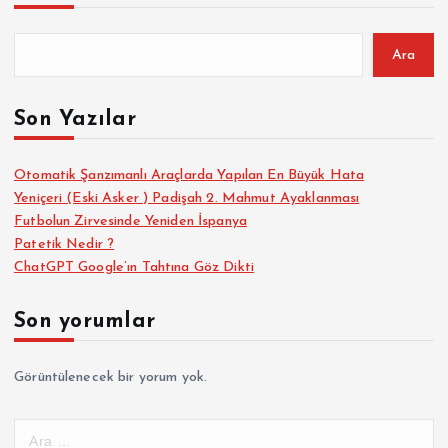
Ara
Son Yazılar
Otomatik Şanzımanlı Araçlarda Yapılan En Büyük Hata
Yeniçeri (Eski Asker ) Padişah 2. Mahmut Ayaklanması
Futbolun Zirvesinde Yeniden İspanya
Patetik Nedir ?
ChatGPT Google’ın Tahtına Göz Dikti
Son yorumlar
Görüntülenecek bir yorum yok.
A