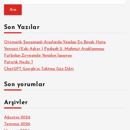
r
a
m
a
Son Yazılar
:
Otomatik Şanzımanlı Araçlarda Yapılan En Büyük Hata
Yeniçeri (Eski Asker ) Padişah 2. Mahmut Ayaklanması
Futbolun Zirvesinde Yeniden İspanya
Patetik Nedir ?
ChatGPT Google’ın Tahtına Göz Dikti
Son yorumlar
Arşivler
Ağustos 2026
Temmuz 2026