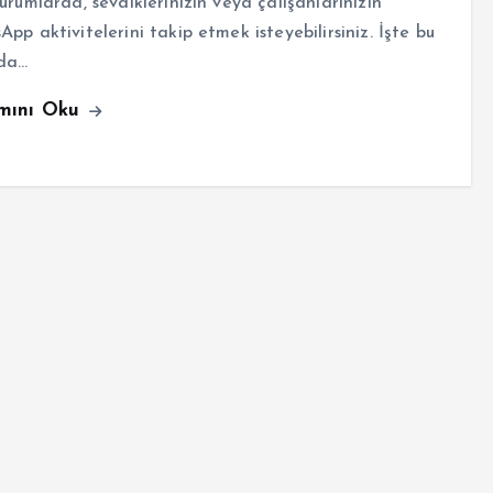
urumlarda, sevdiklerinizin veya çalışanlarınızın
pp aktivitelerini takip etmek isteyebilirsiniz. İşte bu
da…
mını Oku