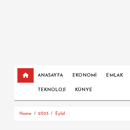
İ
ç
e
r
i
ğ
e
a
t
l
ANASAYFA
EKONOMİ
EMLAK
a
TEKNOLOJİ
KÜNYE
Home
2025
Eylül