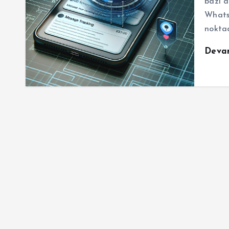
bazı d
WhatsA
nokta
Deva