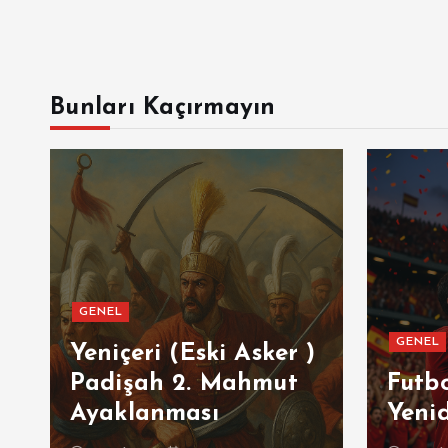
Bunları Kaçırmayın
GENEL
GENEL
ı
Yeniçeri (Eski Asker )
Padişah 2. Mahmut
Futb
Ayaklanması
Yeni