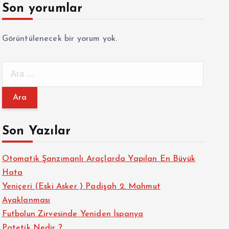
Son yorumlar
Görüntülenecek bir yorum yok.
A
r
a
m
a
Son Yazılar
:
Otomatik Şanzımanlı Araçlarda Yapılan En Büyük
Hata
Yeniçeri (Eski Asker ) Padişah 2. Mahmut
Ayaklanması
Futbolun Zirvesinde Yeniden İspanya
Patetik Nedir ?