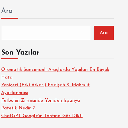
Ara
Ara
Son Yazılar
Otomatik Şanzımanlı Araçlarda Yapılan En Büyük
Hata
Yeniçeri (Eski Asker ) Padişah 2. Mahmut
Ayaklanması
Futbolun Zirvesinde Yeniden İspanya
Patetik Nedir ?
ChatGPT Google’ın Tahtına Göz Dikti