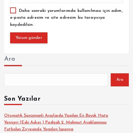
Daha sonraki yorumlarımda kullanılması için adım,
e-posta adresim ve site adresim bu tarayıcıya
kaydedilsin.
Ara
Ara
Son Yazılar
Otomatik Şanzımanlı Araçlarda Yapılan En Büyük Hata
Yeniçeri (Eski Asker ) Padişah 2. Mahmut Ayaklanması
Futbolun Zirvesinde Yeniden İspanya