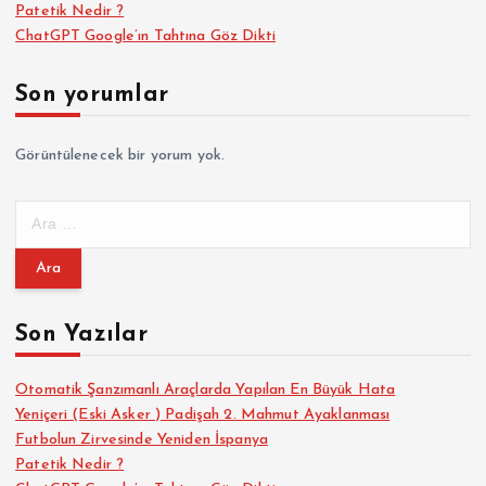
Patetik Nedir ?
ChatGPT Google’ın Tahtına Göz Dikti
Son yorumlar
Görüntülenecek bir yorum yok.
A
r
a
m
a
Son Yazılar
:
Otomatik Şanzımanlı Araçlarda Yapılan En Büyük Hata
Yeniçeri (Eski Asker ) Padişah 2. Mahmut Ayaklanması
Futbolun Zirvesinde Yeniden İspanya
Patetik Nedir ?