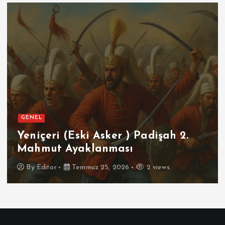
GENEL
SPOR
Futbolun Zirvesinde Yeniden
İspanya
By
Editor
Temmuz 16, 2026
3 views