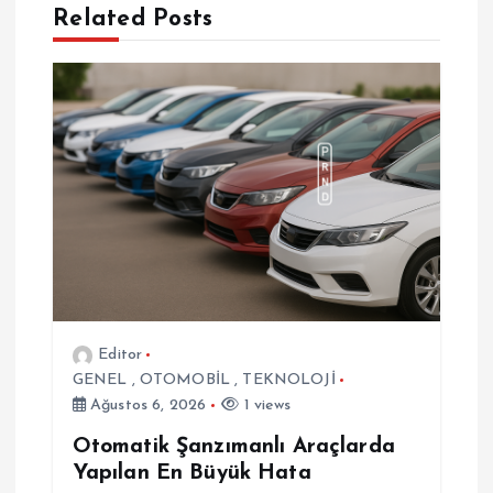
Related Posts
i
n
m
e
s
i
Editor
GENEL
,
OTOMOBİL
,
TEKNOLOJİ
Ağustos 6, 2026
1 views
Otomatik Şanzımanlı Araçlarda
Yapılan En Büyük Hata