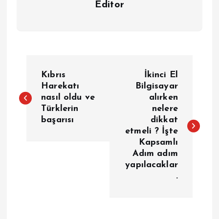
Editor
Y
Kıbrıs
İkinci El
a
Harekatı
Bilgisayar
nasıl oldu ve
alırken
Türklerin
nelere
z
başarısı
dikkat
etmeli ? İşte
ı
Kapsamlı
Adım adım
g
yapılacaklar
.
e
z