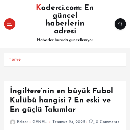
İ
Kaderci.com: En
ç
güncel
e
haberlerin
r
i
adresi
ğ
Haberler burada güncelleniyor
e
a
t
Home
l
a
İngiltere’nin en büyük Fubol
Kulübü hangisi ? En eski ve
En güçlü Takımlar
Editor
GENEL
Temmuz 24, 2025
0 Comments