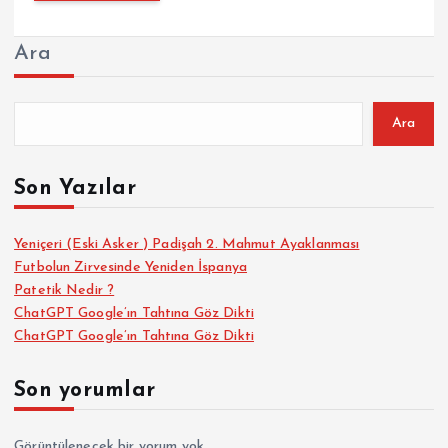
Ara
Ara
Son Yazılar
Yeniçeri (Eski Asker ) Padişah 2. Mahmut Ayaklanması
Futbolun Zirvesinde Yeniden İspanya
Patetik Nedir ?
ChatGPT Google’ın Tahtına Göz Dikti
ChatGPT Google’ın Tahtına Göz Dikti
Son yorumlar
Görüntülenecek bir yorum yok.