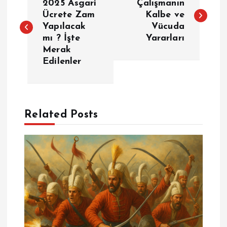
a
2025 Asgari
Çalışmanın
Ücrete Zam
Kalbe ve
Yapılacak
Vücuda
z
mı ? İşte
Yararları
Merak
ı
Edilenler
g
e
Related Posts
z
i
n
m