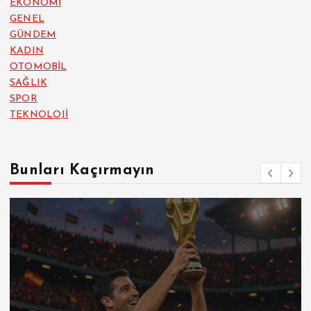
EKONOMİ
GENEL
GÜNDEM
KADIN
OTOMOBİL
SAĞLIK
SPOR
TEKNOLOJİ
Bunları Kaçırmayın