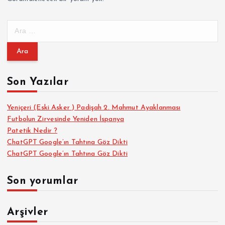
A
r
a
m
a
Son Yazılar
:
Yeniçeri (Eski Asker ) Padişah 2. Mahmut Ayaklanması
Futbolun Zirvesinde Yeniden İspanya
Patetik Nedir ?
ChatGPT Google’ın Tahtına Göz Dikti
ChatGPT Google’ın Tahtına Göz Dikti
Son yorumlar
Arşivler