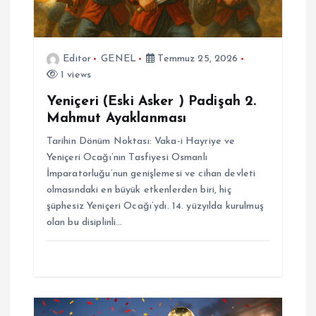
e
s
Editor
GENEL
Temmuz 25, 2026
i
1 views
Yeniçeri (Eski Asker ) Padişah 2.
Mahmut Ayaklanması
Tarihin Dönüm Noktası: Vaka-i Hayriye ve
Yeniçeri Ocağı’nın Tasfiyesi Osmanlı
İmparatorluğu’nun genişlemesi ve cihan devleti
olmasındaki en büyük etkenlerden biri, hiç
şüphesiz Yeniçeri Ocağı’ydı. 14. yüzyılda kurulmuş
olan bu disiplinli…