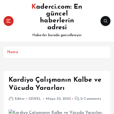
İ
Kaderci.com: En
ç
güncel
e
haberlerin
r
i
adresi
ğ
Haberler burada güncelleniyor
e
a
t
Home
l
a
Kardiyo Çalışmanın Kalbe ve
Vücuda Yararları
Editor
GENEL
Mayıs 30, 2025
0 Comments