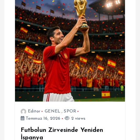
Editor
GENEL
,
SPOR
Temmuz 16, 2026
2 views
Futbolun Zirvesinde Yeniden
İspanya